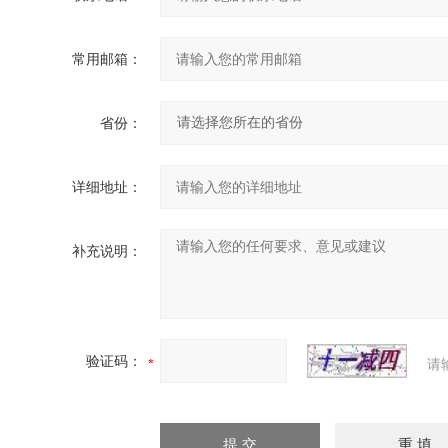
常用邮箱：
省份：
详细地址：
补充说明：
验证码：
请