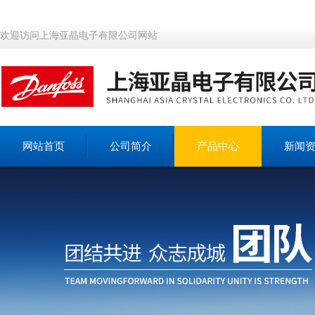
欢迎访问上海亚晶电子有限公司网站
网站首页
公司简介
产品中心
新闻