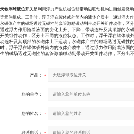
天敏浮球液位开关
是利用浮力产生机械位移带动磁联动机构进而触发微动
等元件组成。工作时，浮子浮在罐体或外筒内的液体介质中，通过浮力作
永磁体产生的磁场透过无磁性的套管激励磁动副带动开关组件动作，区分
通过浮力作用随着液面的变化上升、下降，带动连杆及其顶部的永
开关组件动作，区分出不同的液位状态。工作时，浮子浮在罐体或
动连杆及其顶部的永磁体上下运动；永磁体产生的磁场透过无磁性
时，浮子浮在罐体或外筒内的液体介质中，通过浮力作用随着液面
生的磁场透过无磁性的套管激励磁动副带动开关组件动作，区分出
产品：
您的单位：
您的姓名：
联系电话：