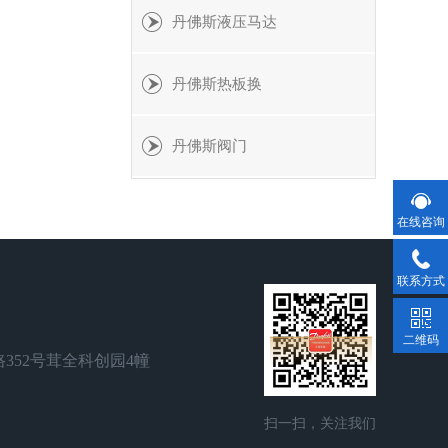
丹佛斯液压马达
丹佛斯热板换
丹佛斯阀门
在线咨询
联系方式
二维码
352号茸全科创园4幢
扫一扫，关注我们