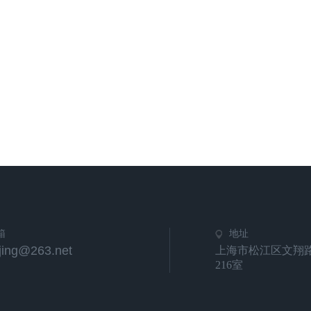
箱
地址
jing@263.net
上海市松江区文翔路
216室