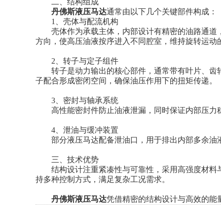
​​二、结构组成​​
丹佛斯液压马达
通常由以下几个关键部件构成：
​​1、壳体与配流机构​​
壳体作为承载主体，内部设计有精密的油路通道，
方向，使高压油液按序进入不同腔室，维持旋转运动
​​2、转子与定子组件​​
转子是动力输出的核心部件，通常带有叶片、齿轮
子配合形成密闭空间，确保油压作用下的扭矩传递。
3、​​密封与轴承系统​​
高性能密封件防止油液泄漏，同时保证内部压力稳
4、​​泄油与缓冲装置​​
部分液压马达配备泄油口，用于排出内部多余油液
​​三、技术优势​​
结构设计注重紧凑性与可靠性，采用高强度材料与
持多种控制方式，满足复杂工况需求。
丹佛斯液压马达
凭借精密的结构设计与高效的能