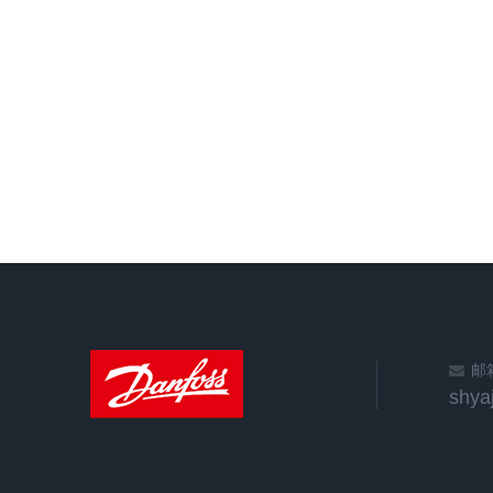
邮
shya