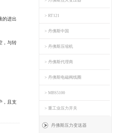
> 丹佛斯点火变压器
> RT121
液的进出
> 丹佛斯中国
腔，与转
> 丹佛斯压缩机
> 丹佛斯代理商
。
> 丹佛斯电磁阀线圈
。
> MBS5100
护，且支
> 重工业压力开关
丹佛斯压力变送器