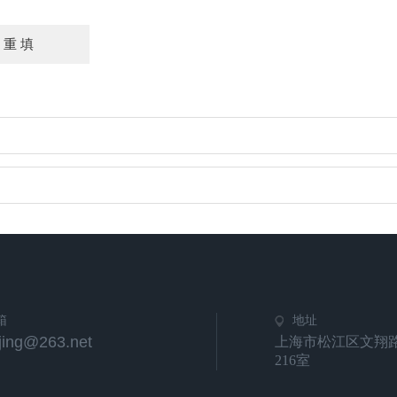
箱
地址
jing@263.net
上海市松江区文翔路
216室