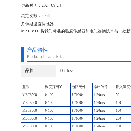
更新时间：2024-09-24
浏览次数：2038
丹佛斯温度传感器
MBT 3560 将我们标准的温度传感器和电气连接技术与
器的紧凑型温度传感器。MBT 3560 旨在用于有着可靠性
提供 33 mm 的加长型号，借此可以在不损害内置电子元件的情
产品特性
Product characteristics
品牌
Danfoss
型号
温度范围℃
电阻元件
输出信号
插入深度
MBT3560
0-100
PT1000
4-20mA
50
MBT3560
0-100
PT1000
4-20mA
100
MBT3560
0-100
PT1000
4-20mA
150
MBT3560
0-100
PT1000
4-20mA
200
MBT3560
0-100
PT1000
4-20mA
250