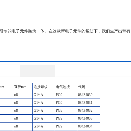
一款新研制的电子元件融为一体。在这款新电子元件的帮助下，我们生产出带
、耐用性和精确性要求的恶劣工业环境中。 它提供了丰富的工艺和电气连接选
况下测量 200°
mm
直径mm
连接螺纹
电气连接
代码
φ8
G1/4A
PG9
084Z4030
φ8
G1/4A
PG9
084Z4031
φ8
G1/4A
PG9
084Z4032
φ8
G1/4A
PG9
084Z4033
φ8
G1/4A
PG9
084Z4034