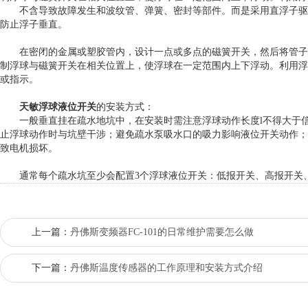
不含导致故障发生和波纹管、弹簧、密封等部件。而是采用直浮子驱
防止浮子垂直。
在密闭的金属或塑胶管内，设计一点或多点的磁簧开关，然后将管子
制浮球与磁簧开关在相关位置上，使浮球在一定范围内上下浮动。利用浮
或指示。
天敏浮球液位开关
的安装方式：
一般垂直挂在疏水地坑中，在安装时需注意浮球动作长度l不得大于信号
止浮球动作时与坑壁干涉；避免疏水泵吸水口的吸力影响液位开关动作；
致电机损坏。
通常每个疏水坑至少会配置3个浮球液位开关：低报开关、高报开关、
上一篇：
丹佛斯变频器FC-101的日常维护需要怎么做
下一篇：
丹佛斯温度传感器的工作原理和安装方式介绍