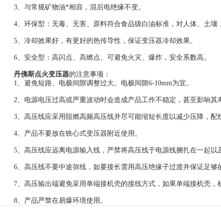
3、与常规矿物油*相容，混后电绝缘不变。
4、环保型：无毒、无害、原料符合食品级白油标准，对人体、土壤
5、冷却效果好，有更好的热传导性，保证变压器冷却效果。
6、安全型：高闪点、高燃点、可避免火灾、爆炸，安全系数高。
丹佛斯点火变压器
的注意事项：
1、避免短路、电极间隙调整过大。电极间隙6-10mm为宜。
2、电源电压过高或严重波动时会造成产品工作不稳定，甚至影响其
3、高压线应采用阻燃高频高压线并尽可能缩短长度以减少压降，配线
4、产品不要放在铁心式变压器附近使用。
5、高压线应远离电源输入线，严禁将高压线于电源线捆扎在一起以
6、高压线不要中途弥线，如要接长需用高压绝缘子过渡并保证足够的
7、高压输出端避免采用单端接机壳的接线方式，如果单端接机壳，机
8、产品严禁在易爆环境使用。