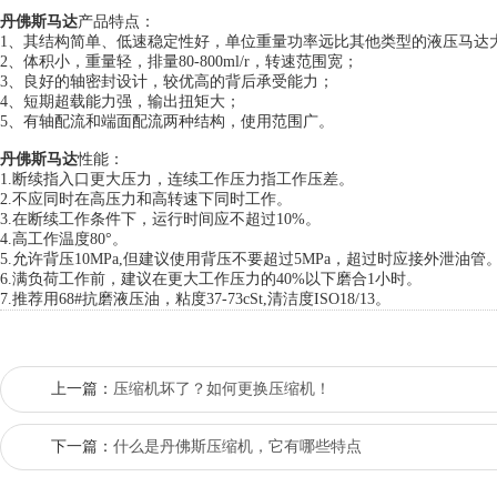
丹佛斯马达
产品特点：
1、其结构简单、低速稳定性好，单位重量功率远比其他类型的液压马达
2、体积小，重量轻，排量80-800ml/r，转速范围宽；
3、良好的轴密封设计，较优高的背后承受能力；
4、短期超载能力强，输出扭矩大；
5、有轴配流和端面配流两种结构，使用范围广。
丹佛斯马达
性能：
1.断续指入口更大压力，连续工作压力指工作压差。
2.不应同时在高压力和高转速下同时工作。
3.在断续工作条件下，运行时间应不超过10%。
4.高工作温度80°。
5.允许背压10MPa,但建议使用背压不要超过5MPa，超过时应接外泄油管
6.满负荷工作前，建议在更大工作压力的40%以下磨合1小时。
7.推荐用68#抗磨液压油，粘度37-73cSt,清洁度ISO18/13。
上一篇：
压缩机坏了？如何更换压缩机！
下一篇：
什么是丹佛斯压缩机，它有哪些特点