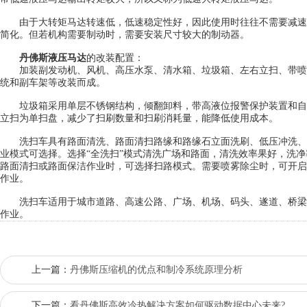
由于大转矩马达转速低，低速稳定性好，因此使用时往往不需要减速
简化。但若机构需要制动时，需要安装尺寸较大的制动器。
丹佛斯液压马达
的改装配置：
加装副发动机、风机、高压水泵、清水箱、垃圾箱、左右立扫、带喷
统和副车架等改装而成。
垃圾箱采用单层不锈钢结构，倾翻卸料，带高液位报警保护装置和自
立扫为单扫盘，减少了扫刷数量和扫刷消耗量，能降低使用成本。
洗扫车具有路面清洗、路面清扫路缘和路缘石立面洗刷、低压冲洗、喷雾除
业模式可选择。选择“全洗扫”模式清洗广场和路面，清洗效率果好，洗净率
路面清扫或路面保洁作业时，可选择扫路模式。需要喷雾除尘时，可开启
作业。
洗扫车适用于城市道路、高速公路、广场、机场、码头、遂道、桥梁
作业。
上一篇：
丹佛斯压缩机的优点和制冷系统原理分析
下一篇：
看丹佛斯高效冷热解决方案如何驱动数据中心未来?